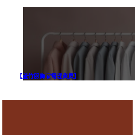
【蘆竹服飾家電理貨員】