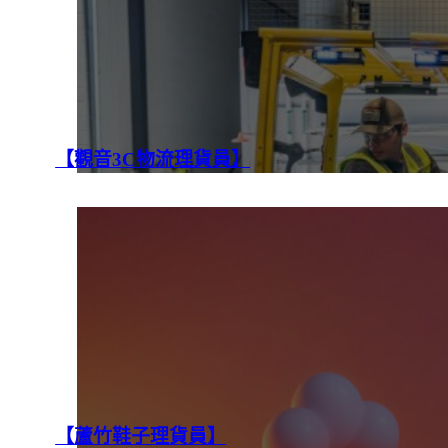
【觀音3C物流理貨員】
【蘆竹鞋子理貨員】