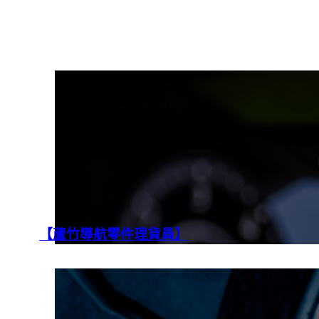
【蘆竹導航零件理貨員】