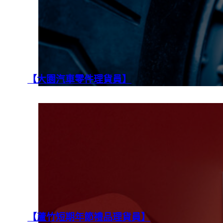
【大園汽車零件理貨員】
【蘆竹短期年節禮品理貨員】